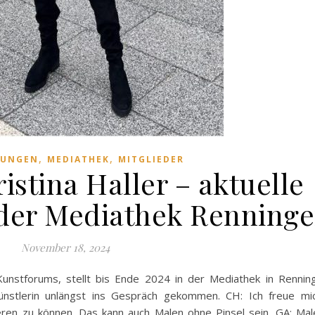
,
,
LUNGEN
MEDIATHEK
MITGLIEDER
istina Haller – aktuelle
 der Mediathek Renning
November 18, 2024
 Kunstforums, stellt bis Ende 2024 in der Mediathek in Rennin
nstlerin unlängst ins Gespräch gekommen. CH: Ich freue mic
eren zu können. Das kann auch Malen ohne Pinsel sein. GA: Ma