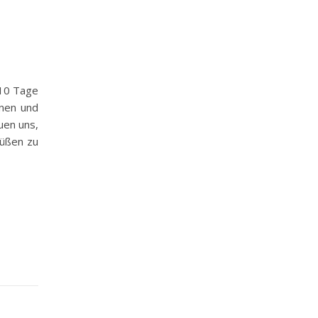
 10 Tage
nnen und
uen uns,
rüßen zu