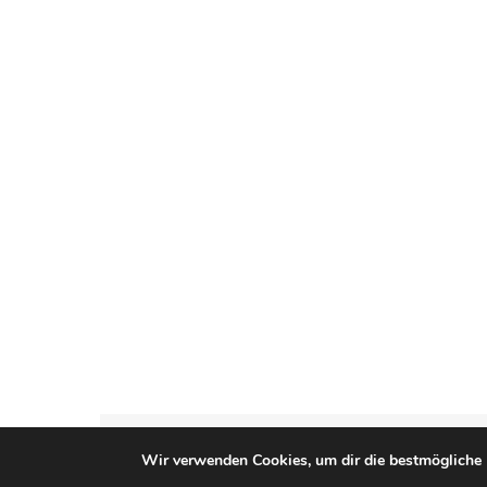
Ashe Theme von
WP Royal
.
Wir verwenden Cookies, um dir die bestmögliche 