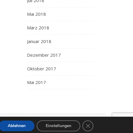
Juli 2018
Mai 2018
März 2018
Januar 2018
Dezember 2017
Oktober 2017
Mai 2017
GDPR Cookie-Banner sc
Impressum
Datenschutz
Ablehnen
Einstellungen