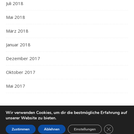
Juli 2018
Mai 2018
März 2018
Januar 2018
Dezember 2017
Oktober 2017
Mai 2017
Wir verwenden Cookies, um dir die bestmögliche Erfahrung auf
unserer Website zu bieten.
GDPR Cookie-
Ashe Theme von
WP Royal
.
Impressum
Datenschutz
Zustimmen
Ablehnen
Einstellungen