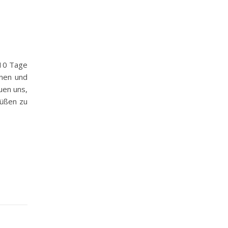
 10 Tage
nnen und
uen uns,
rüßen zu