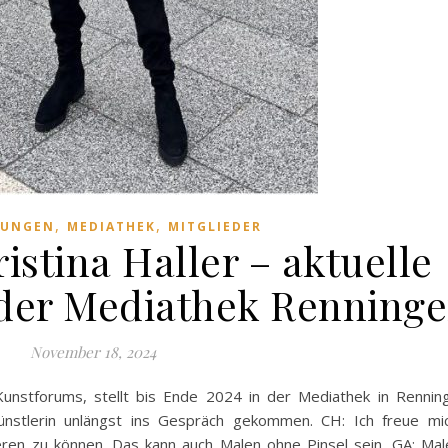
,
,
LUNGEN
MEDIATHEK
MITGLIEDER
istina Haller – aktuelle
 der Mediathek Renning
November 18, 2024
 Kunstforums, stellt bis Ende 2024 in der Mediathek in Rennin
nstlerin unlängst ins Gespräch gekommen. CH: Ich freue mic
eren zu können. Das kann auch Malen ohne Pinsel sein. GA: Ma